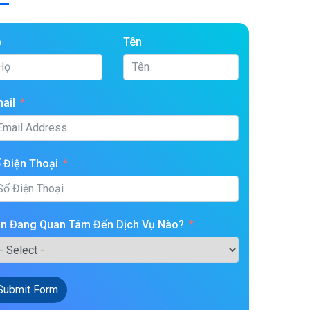
ọ
Tên
ail
 Điện Thoại
n Đang Quan Tâm Đến Dịch Vụ Nào?
Submit Form