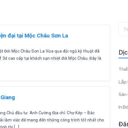
iện đại tại Mộc Châu Sơn La
iệt Đới Mộc Châu Sơn La Vừa qua đội ngũ kỹ thuật đã
Dịc
 3d cao cấp tại khách sạn nhiệt đới Mộc Châu. Đây là
Thiế
Lắp 
Sân 
 Giang
In B
ang Chủ đầu tư: Anh Cường Địa chỉ: Chợ Kép – Bắc
ài làm việc để mang đến những công trình tốt nhất cho
Đă
nh thi […]