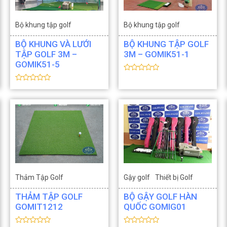
Bộ khung tập golf
Bộ khung tập golf
Thiết bị Golf
Thiết bị Golf
BỘ KHUNG VÀ LƯỚI
BỘ KHUNG TẬP GOLF
TẬP GOLF 3M –
3M – GOMIK51-1
GOMIK51-5
Đ
ư
Đ
ợ
ư
c
ợ
x
c
ế
x
p
ế
h
p
ạ
h
n
ạ
g
n
0
g
5
0
s
5
a
s
o
Thảm Tập Golf
Gậy golf
Thiết bị Golf
a
o
Thiết bị Golf
THẢM TẬP GOLF
BỘ GẬY GOLF HÀN
GOMIT1212
QUỐC GOMIG01