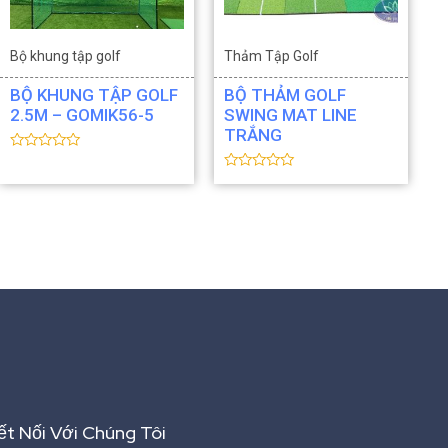
0
s
5
a
s
o
a
o
Bộ khung tập golf
Thảm Tập Golf
Thiết bị Golf
Thiết bị Golf
BỘ KHUNG TẬP GOLF
BỘ THẢM GOLF
2.5M – GOMIK56-5
SWING MAT LINE
TRẮNG
Đ
ư
Đ
ợ
ư
c
ợ
x
c
ế
x
p
ế
h
p
ạ
h
n
ạ
g
n
0
g
5
0
s
5
a
s
o
a
o
ết Nối Với Chúng Tôi