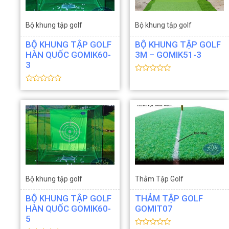
Bộ khung tập golf
Bộ khung tập golf
Thiết bị Golf
Thiết bị Golf
BỘ KHUNG TẬP GOLF
BỘ KHUNG TẬP GOLF
HÀN QUỐC GOMIK60-
3M – GOMIK51-3
3
Đ
ư
Đ
ợ
ư
c
ợ
x
c
ế
x
p
ế
h
p
ạ
h
n
ạ
g
n
0
g
5
0
s
5
a
s
o
Bộ khung tập golf
Thảm Tập Golf
a
o
Thiết bị Golf
Thiết bị Golf
BỘ KHUNG TẬP GOLF
THẢM TẬP GOLF
HÀN QUỐC GOMIK60-
GOMIT07
5