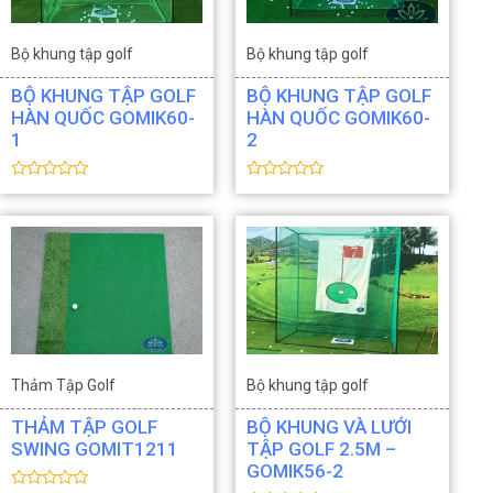
Bộ khung tập golf
Bộ khung tập golf
Thiết bị Golf
Thiết bị Golf
BỘ KHUNG TẬP GOLF
BỘ KHUNG TẬP GOLF
HÀN QUỐC GOMIK60-
HÀN QUỐC GOMIK60-
1
2
Đ
Đ
ư
ư
ợ
ợ
c
c
x
x
ế
ế
p
p
h
h
ạ
ạ
n
n
g
g
0
0
5
5
s
s
Thảm Tập Golf
Bộ khung tập golf
a
a
o
o
Thiết bị Golf
Thiết bị Golf
THẢM TẬP GOLF
BỘ KHUNG VÀ LƯỚI
SWING GOMIT1211
TẬP GOLF 2.5M –
GOMIK56-2