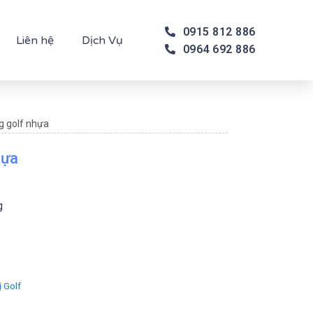
0915 812 886
Liên hệ
Dịch Vụ
0964 692 886
g golf nhựa
hựa
g
ị Golf