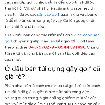
các sân tập golf, chắc chắn là đến đó bạn sẽ được
tha hồ hỏi. Với sự phát triển của mạng internet thì
việc tìm được các
sân tập golf
quanh khu vực bạn ở
là dễ như ăn cơm hàng ngày vậy. Cứ lên google rồi
tìm thôi là ra rất nhiều.
>>>> Nếu bạn đang tìm kiếm một đơn vị
thi công sân
golf
chuyên nghiệp, hãy liên hệ ngay tới Golffami
theo hotline
0437970279 – 0944 891 896
. Chúng
tôi sẽ tư vấn cho bạn có một sân tập golf đẹp cao
cấp nhất.
Ở đâu bán túi đựng gậy golf cũ
giá rẻ?
Phần phía trên là cách chọn mua túi golf cũ, biết cách
tìm rồi là đã giải quyết được một nửa công việc.
Nhưng quan trọng là giờ những golfers mới rất cần
gợi ý về một địa điểm cụ thể, càng uy tín càng tin cậy