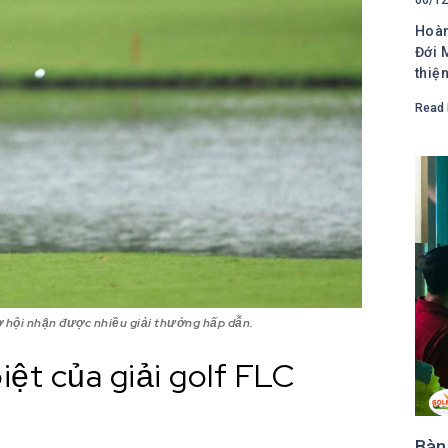
Hoàn
Đới 
thiệ
Read 
ơ hội nhận được nhiều giải thưởng hấp dẫn.
ệt của giải golf FLC
Bàn