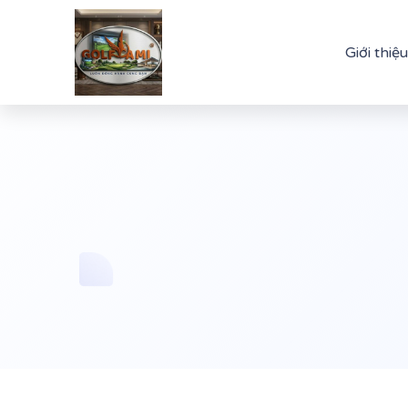
Giới thiệu