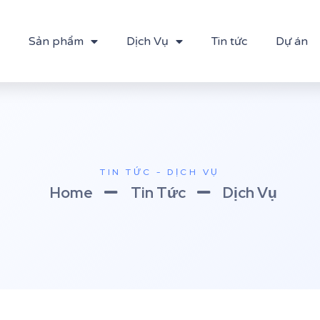
Sản phẩm
Dịch Vụ
Tin tức
Dự án
TIN TỨC - DỊCH VỤ
Home
Tin Tức
Dịch Vụ