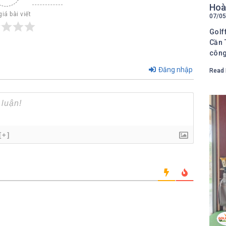
Hoàn
iá bài viết
07/05
Golf
Cần 
côn
Đăng nhập
Read 
[+]