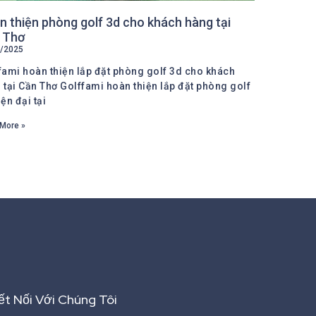
 thiện phòng golf 3d cho khách hàng tại
 Thơ
/2025
fami hoàn thiện lắp đặt phòng golf 3d cho khách
 tại Cần Thơ Golffami hoàn thiện lắp đặt phòng golf
ện đại tại
More »
ết Nối Với Chúng Tôi