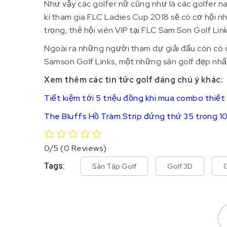
Như vậy các golfer nữ cũng như là các golfer 
kí tham gia FLC Ladies Cup 2018 sẽ có cơ hội 
trọng, thẻ hội viên VIP tại FLC Sam Son Golf Li
Ngoài ra những người tham dự giải đấu còn có c
Samson Golf Links, một những sân golf đẹp nhấ
Xem thêm các tin tức golf đáng chú ý khác:
Tiết kiệm tới 5 triệu đồng khi mua combo thiết 
The Bluffs Hồ Tràm Strip đứng thứ 35 trong 10
0/5
(0 Reviews)
Tags:
Sân Tập Golf
Golf 3D