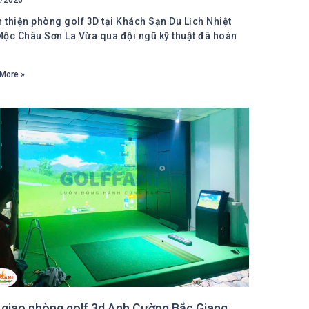
 thiện phòng golf 3D tại Khách Sạn Du Lịch Nhiệt
Mộc Châu Sơn La Vừa qua đội ngũ kỹ thuật đã hoàn
n
More »
 giao phòng golf 3d Anh Cường Bắc Giang