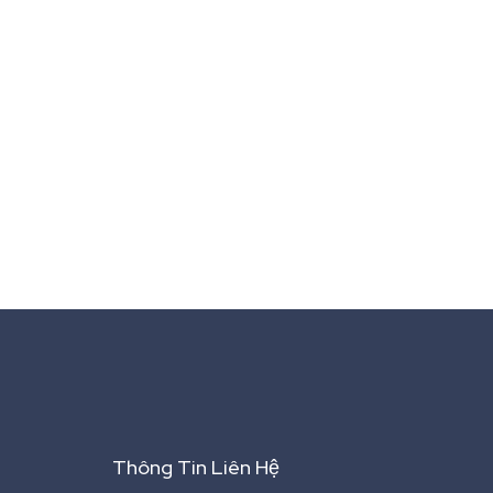
Thông Tin Liên Hệ