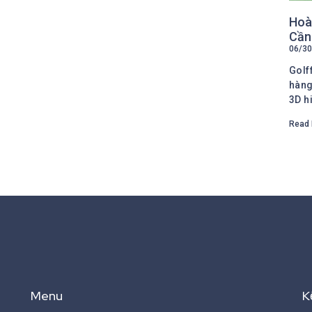
Hoàn
Cần
06/30
Golf
hàng
3D hi
Read 
Menu
K