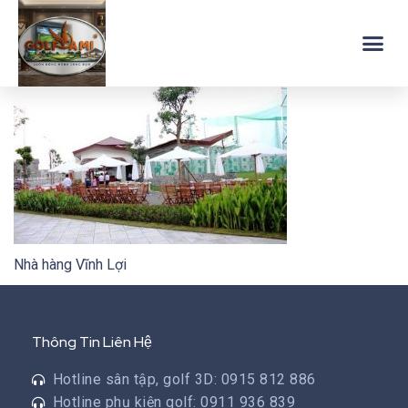
Nhà hàng Vĩnh Lợi
Thông Tin Liên Hệ
Hotline sân tập, golf 3D: 0915 812 886
Hotline phụ kiện golf: 0911 936 839