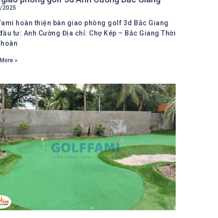
/2025
fami hoàn thiện bàn giao phòng golf 3d Bắc Giang
đầu tư: Anh Cường Địa chỉ: Chợ Kép – Bắc Giang Thời
 hoàn
More »