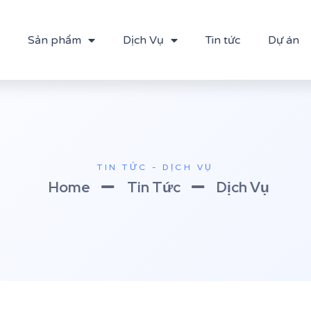
Sản phẩm
Dịch Vụ
Tin tức
Dự án
TIN TỨC - DỊCH VỤ
Home
Tin Tức
Dịch Vụ