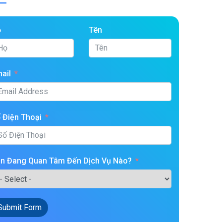
ọ
Tên
ail
 Điện Thoại
n Đang Quan Tâm Đến Dịch Vụ Nào?
Submit Form