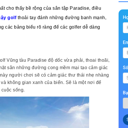
ất cho thấy bề rộng của sân tập Paradise, điều
H
gậy golf
thoải tay đánh những đường banh mạnh,
 các bảng biểu rõ ràng để các golfer dễ dàng
Em
olf V
ũng tàu Paradise
độ dốc vừa phải, thoai thoãi,
Số
 mặt sân những đường cong mềm mại tạo cảm giác
f này người chơi sẽ có cảm giác thư thái nhẹ nhàng
 và không gian xanh của biển. Sẽ là một nơi để
a cuộc sống.
Bạ