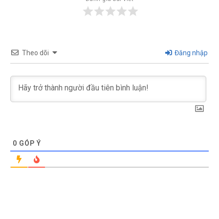
Theo dõi
Đăng nhập
0
GÓP Ý