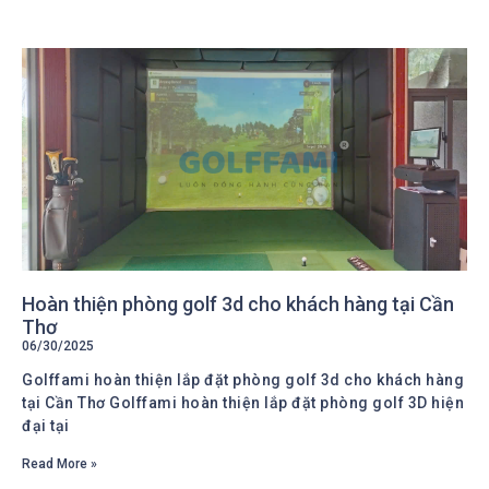
Hoàn thiện phòng golf 3d cho khách hàng tại Cần
Thơ
06/30/2025
Golffami hoàn thiện lắp đặt phòng golf 3d cho khách hàng
tại Cần Thơ Golffami hoàn thiện lắp đặt phòng golf 3D hiện
đại tại
Read More »