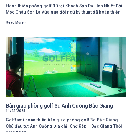
Hoàn thiện phòng golf 3D tại Khách Sạn Du Lịch Nhiệt Đới
Mộc Châu Sơn La Vừa qua đội ngũ kỹ thuật đã hoàn thiện
Read More »
Bàn giao phòng golf 3d Anh Cường Bắc Giang
11/25/2025
Golffami hoàn thiện bàn giao phòng golf 3d Bắc Giang
Chủ đầu tư: Anh Cường Địa chỉ: Chợ Kép – Bắc Giang Thời