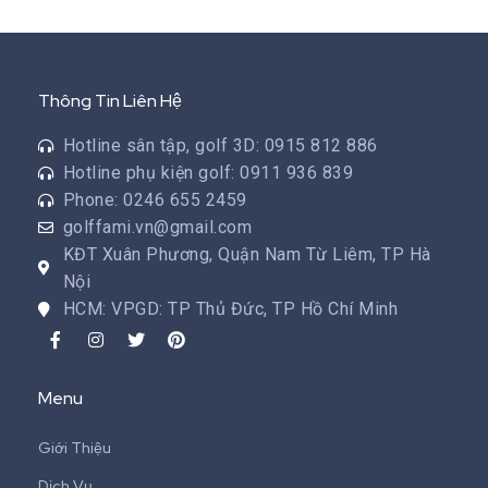
Thông Tin Liên Hệ
Hotline sân tập, golf 3D: 0915 812 886
Hotline phụ kiện golf: 0911 936 839
Phone: 0246 655 2459
golffami.vn@gmail.com
KĐT Xuân Phương, Quận Nam Từ Liêm, TP Hà
Nội
HCM: VPGD: TP Thủ Đức, TP Hồ Chí Minh
Menu
Giới Thiệu
Dịch Vụ