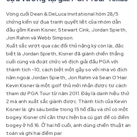
Vòng cuối Dean & DeLuca Invitational hôm 28/5
chứng kiến sự đua tranh quyết liệt của nhóm dẫn
đầu gồm Kevin Kisner, Stewart Cink, Jordan Spieth,
Jon Rahm và Webb Simpson.
Xuất sắc vượt qua các đối thủ nặng ký còn lại, đặc
biệt là Jordan Spieth, Kisner đã giành chiến thắng
cuối cùng và đoạt chức vô địch giải đấu PGA với
thành tích -10, cách biệt một gậy so với nhà vô địch
năm ngoái Jordan Spieth, Jon Rahm và Sean O’Hair.
Kevin Kisner là một golf thủ mới nhận được tư cách
tham dự PGA Tour từ năm 2011. Đây là danh hiệu thứ
2 mà anh xuất sắc giành được. Thành tích của Kevin
Kisner là: ghi sáu birdie trong 15 hố đầu và chỉ có một
bogey. Kisner chỉ cần thực hiện ba cú gạt để có điểm
bogey ở hố 16. Ở hai hố cuối, anh dùng chiến thuật an
toàn và ghi hai điểm par.