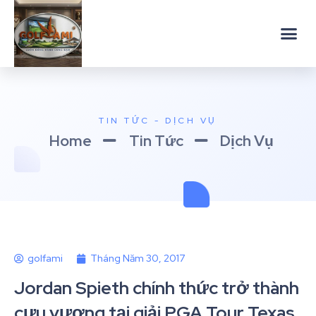
TIN TỨC - DỊCH VỤ
Home
Tin Tức
Dịch Vụ
golfami
Tháng Năm 30, 2017
Jordan Spieth chính thức trở thành
cựu vương tại giải PGA Tour Texas