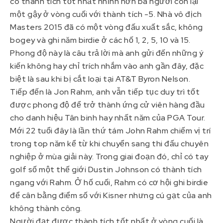
có thành tích tốt nhất nhỉnh hơn ba người còn lại
một gậy ở vòng cuối với thành tích -5. Nhà vô địch
Masters 2015 đã có một vòng đấu xuất sắc, không
bogey và ghi năm birdie ở các hố 1, 2, 5, 10 và 15.
Phong độ này là câu trả lời mà anh gửi đến những ý
kiến không hay chỉ trích nhắm vào anh gần đây, đặc
biệt là sau khi bị cắt loại tại AT&T Byron Nelson.
Tiếp đến là Jon Rahm, anh vẫn tiếp tục duy trì tốt
được phong độ để trở thành ứng cử viên hàng đầu
cho danh hiệu Tân binh hay nhất năm của PGA Tour.
Mới 22 tuổi đây là lần thứ tám John Rahm chiếm vị trí
trong top năm kể từ khi chuyển sang thi đấu chuyên
nghiệp ở mùa giải này. Trong giai đoạn đó, chỉ có tay
golf số một thế giới Dustin Johnson có thành tích
ngang với Rahm. Ở hố cuối, Rahm có cơ hội ghi birdie
để cân bằng điểm số với Kisner nhưng cú gạt của anh
không thành công.
Người đạt được thành tích tốt nhất ở vòng cuối là