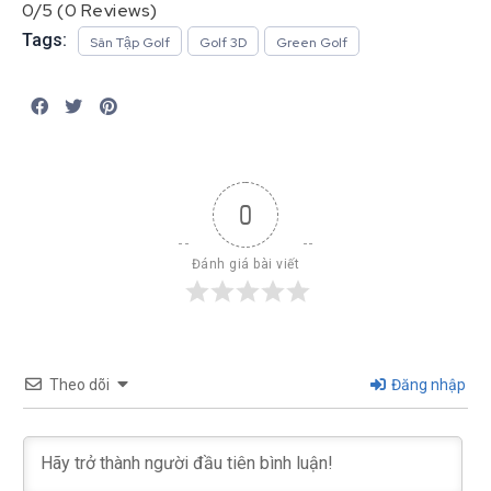
0/5
(0 Reviews)
Tags:
Sân Tập Golf
Golf 3D
Green Golf
0
Đánh giá bài viết
Theo dõi
Đăng nhập