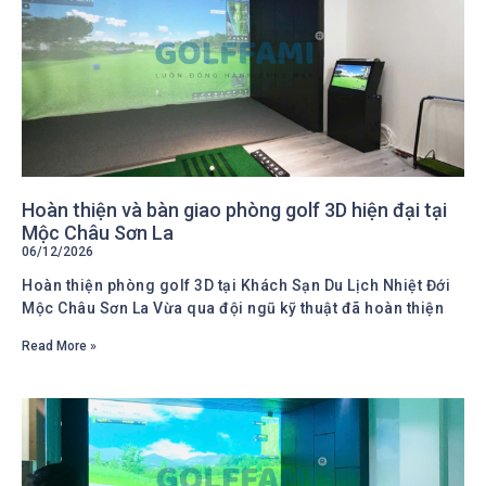
Hoàn thiện và bàn giao phòng golf 3D hiện đại tại
Mộc Châu Sơn La
06/12/2026
Hoàn thiện phòng golf 3D tại Khách Sạn Du Lịch Nhiệt Đới
Mộc Châu Sơn La Vừa qua đội ngũ kỹ thuật đã hoàn thiện
Read More »