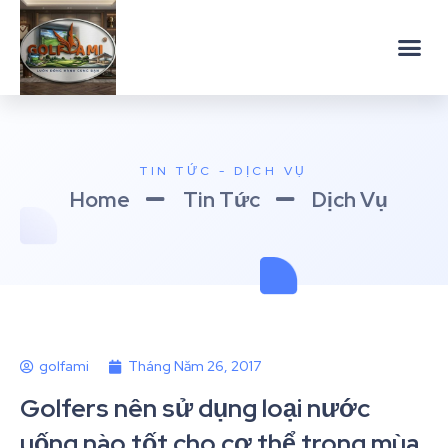
TIN TỨC - DỊCH VỤ
Home
Tin Tức
Dịch Vụ
golfami
Tháng Năm 26, 2017
Golfers nên sử dụng loại nước
uống nào tốt cho cơ thể trong mùa