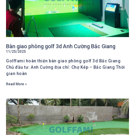
Bàn giao phòng golf 3d Anh Cường Bắc Giang
11/25/2025
Golffami hoàn thiện bàn giao phòng golf 3d Bắc Giang
Chủ đầu tư: Anh Cường Địa chỉ: Chợ Kép – Bắc Giang Thời
gian hoàn
Read More »