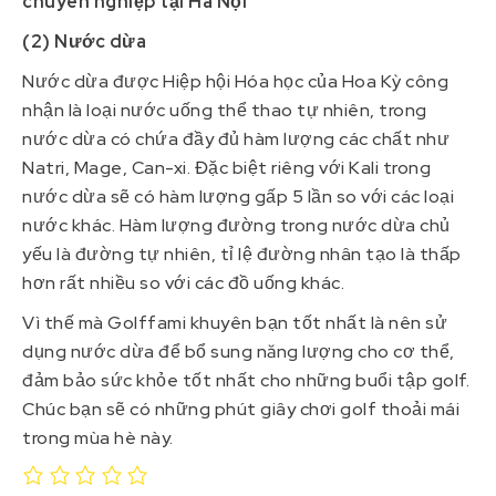
chuyên nghiệp tại Hà Nội
(2) Nước dừa
Nước dừa được Hiệp hội Hóa học của Hoa Kỳ công
nhận là loại nước uống thể thao tự nhiên, trong
nước dừa có chứa đầy đủ hàm lượng các chất như
Natri, Mage, Can-xi. Đặc biệt riêng với Kali trong
nước dừa sẽ có hàm lượng gấp 5 lần so với các loại
nước khác. Hàm lượng đường trong nước dừa chủ
yếu là đường tự nhiên, tỉ lệ đường nhân tạo là thấp
hơn rất nhiều so với các đồ uống khác.
Vì thế mà Golffami khuyên bạn tốt nhất là nên sử
dụng nước dừa để bổ sung năng lượng cho cơ thể,
đảm bảo sức khỏe tốt nhất cho những buổi tập golf.
Chúc bạn sẽ có những phút giây chơi golf thoải mái
trong mùa hè này.