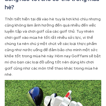
hè?
Thời tiết hiện tại đã vào hè tuy là hơi khó chịu nhưng
cũng không làm ảnh hưởng đến quá nhiều đến việc
luyện tập và chơi golf của các golf thủ. Tuy nhiên
chơi golf vào mùa hè tốt rất nhiều sức lực, vì thế
chúng ta nên chú ý một chút về các loại thực phẩm
cũng như nước uống để đảm bảo cho mình một sức
khỏe tốt trong mùa hè này. Hôm nay Golffami sẽ bật
mí cho bạn các loại đồ uống tốt nên dùng khi chơi
golf cũng như các môn thể thao khác trong mùa hè
nhé.