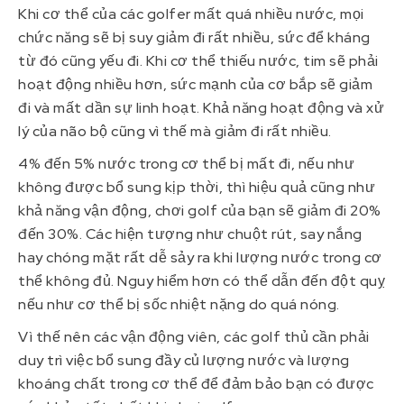
Khi cơ thể của các golfer mất quá nhiều nước, mọi
chức năng sẽ bị suy giảm đi rất nhiều, sức để kháng
từ đó cũng yếu đi. Khi cơ thể thiếu nước, tim sẽ phải
hoạt động nhiều hơn, sức mạnh của cơ bắp sẽ giảm
đi và mất dần sự linh hoạt. Khả năng hoạt động và xử
lý của não bộ cũng vì thế mà giảm đi rất nhiều.
4% đến 5% nước trong cơ thể bị mất đi, nếu như
không được bổ sung kịp thời, thì hiệu quả cũng như
khả năng vận động, chơi golf của bạn sẽ giảm đi 20%
đến 30%. Các hiện tượng như chuột rút, say nắng
hay chóng mặt rất dễ sảy ra khi lượng nước trong cơ
thể không đủ. Nguy hiểm hơn có thể dẫn đến đột quỵ
nếu như cơ thể bị sốc nhiệt nặng do quá nóng.
Vì thế nên các vận động viên, các golf thủ cần phải
duy trì việc bổ sung đầy củ lượng nước và lượng
khoáng chất trong cơ thể để đảm bảo bạn có được