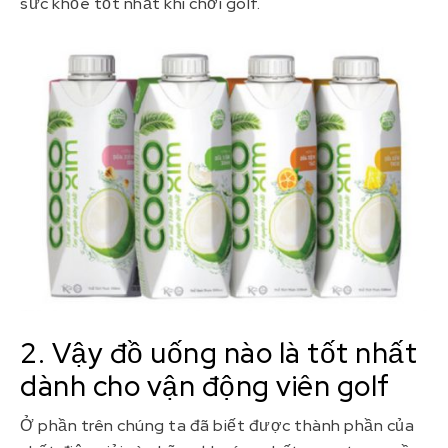
sức khỏe tốt nhất khi chơi golf.
2. Vậy đồ uống nào là tốt nhất
dành cho vận động viên golf
Ở phần trên chúng ta đã biết được thành phần của