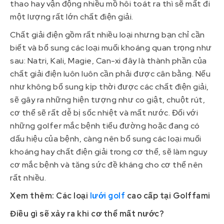
thao hay vận động nhiều mồ hôi toát ra thì sẽ mất đi
một lượng rất lớn chất điện giải.
Chất giải điện gồm rất nhiều loại nhưng bạn chỉ cần
biết và bổ sung các loại muối khoáng quan trọng như
sau: Natri, Kali, Magie, Can-xi đây là thành phần của
chất giải điện luôn luôn cần phải được cân bằng. Nếu
như không bổ sung kịp thời được các chất điện giải,
sẽ gây ra những hiện tượng như co giật, chuột rút,
cơ thể sẽ rất dễ bị sốc nhiệt và mất nước. Đối với
những golfer mắc bệnh tiểu đường hoặc đang có
dấu hiệu của bệnh, càng nên bổ sung các loại muối
khoáng hay chất điện giải trong cơ thể, sẽ làm nguy
cơ mắc bệnh và tăng sức đề kháng cho cơ thể nên
rất nhiều.
Xem thêm: Các loại
lưới golf
cao cấp tại Golffami
Điều gì sẽ xảy ra khi cơ thể mất nước?