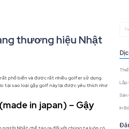
ang thương hiệu Nhật
Dịc
Thiế
ất phổ biến và được rất nhiều golfer sử dụng.
Lắp 
o tại sao loại gậy golf này lại được yêu thích như
Sân 
made in japan) – Gậy
In B
Đă
 người Nhật chế tạo ra đối với chúng ta luôn có