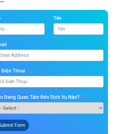
ọ
Tên
ail
 Điện Thoại
n Đang Quan Tâm Đến Dịch Vụ Nào?
Submit Form