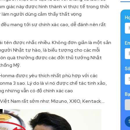
m giác này được hình thành vì thực tế trong thời
ờ làm người dùng cảm thấy thất vọng
H
đều mang tới sự chính xác cao, dễ đánh nên rất
ái tên được nhắc nhiều. Không đơn giản là một sản
Em
người Nhật tự hào, là biểu tượng cho các mỗi
 món quà thường được các đời thủ tướng Nhật
thống Mỹ.
Số
Honma được yêu thích nhất phù hợp với các
onma 3 sao. Lý do là vì nó được chế tác tinh xảo,
ng nhưng vẫn có độ chính xác cao
Bạ
 Việt Nam rất sớm như: Mizuno, XXIO, Kentack….