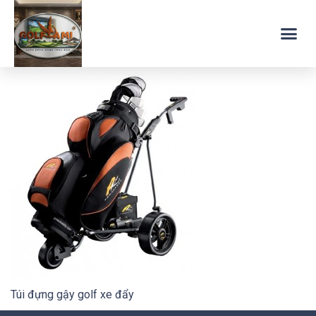
Túi đựng gậy golf xe đẩy