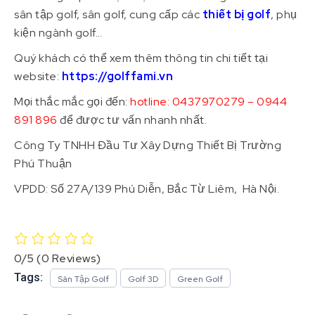
sân tập golf, sân golf, cung cấp các
thiết bị golf
, phụ
kiện ngành golf…
Quý khách có thể xem thêm thông tin chi tiết tại
website:
https://golffami.vn
Mọi thắc mắc gọi đến:
h
otline: 0437970279 – 0944
891 896
để được tư vấn nhanh nhất.
Công Ty TNHH Đầu Tư Xây Dựng Thiết Bị Trường
Phú Thuận
VPDD: Số 27A/139 Phú Diễn, Bắc Từ Liêm, Hà Nội.
0/5
(0 Reviews)
Tags:
Sân Tập Golf
Golf 3D
Green Golf