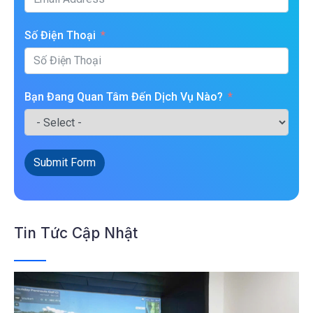
Số Điện Thoại
Bạn Đang Quan Tâm Đến Dịch Vụ Nào?
Submit Form
Tin Tức Cập Nhật