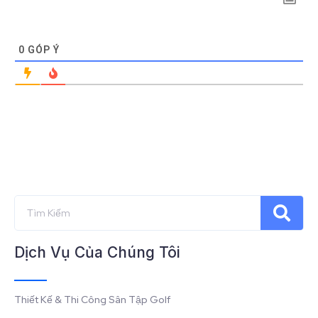
0
GÓP Ý
Dịch Vụ Của Chúng Tôi
Thiết Kế & Thi Công Sân Tập Golf