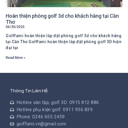
Hoàn thiện phòng golf 3d cho khách hàng tại Cần
Thơ
06/30/2025
Golffami hoàn thiện lắp đặt phòng golf 3d cho khách hàng
tại Cần Thơ Golffami hoàn thiện lắp đặt phòng golf 3D hiện
đại tại
Read More »
Thông Tin Liên Hệ
Hotline sân tập, golf 3D: 0915 812 886
Hotline phụ kiện golf: 0911 936 839
Phone: 0246 655 2459
golffami.vn@gmail.com