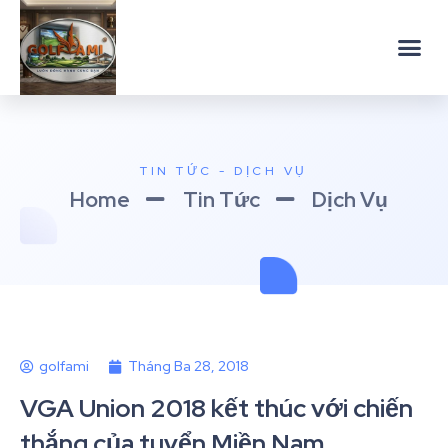
TIN TỨC - DỊCH VỤ
Home
Tin Tức
Dịch Vụ
golfami
Tháng Ba 28, 2018
VGA Union 2018 kết thúc với chiến
thắng của tuyển Miền Nam