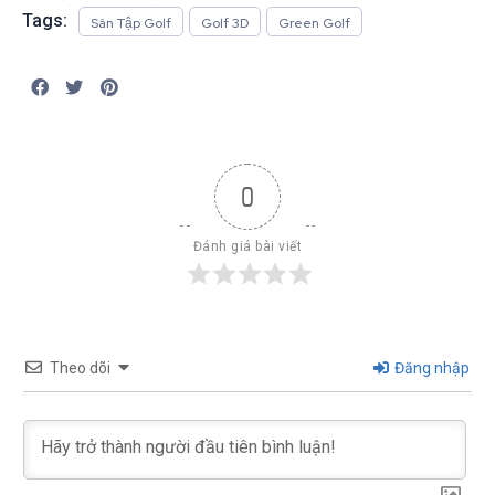
Tags:
Sân Tập Golf
Golf 3D
Green Golf
0
Đánh giá bài viết
Theo dõi
Đăng nhập