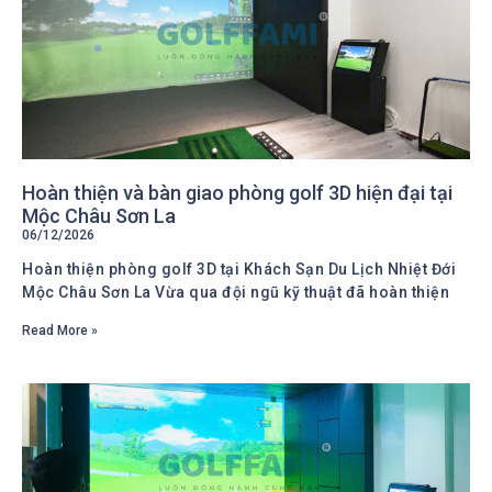
Hoàn thiện và bàn giao phòng golf 3D hiện đại tại
Mộc Châu Sơn La
06/12/2026
Hoàn thiện phòng golf 3D tại Khách Sạn Du Lịch Nhiệt Đới
Mộc Châu Sơn La Vừa qua đội ngũ kỹ thuật đã hoàn thiện
Read More »