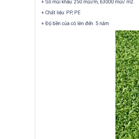
+ Số mũi khâu: 250 mũi/m, 63000 mũi/ m2.
+ Chất liệu: PP, PE
+ Độ bền của cỏ lên đến 5 năm