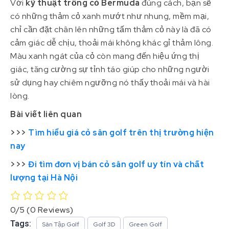
Với
kỹ thuật trồng cỏ Bermuda
đúng cách, bạn sẽ
có những thảm cỏ xanh mướt như nhung, mềm mại,
chỉ cần đặt chân lên những tấm thảm cỏ này là đã có
cảm giác dễ chịu, thoải mái không khác gỉ thảm lông.
Màu xanh ngát của cỏ còn mang đến hiệu ứng thị
giác, tăng cường sự tỉnh táo giúp cho những người
sử dụng hay chiêm ngưỡng nó thấy thoải mái và hài
lòng.
Bài viết liên quan
>>>
Tìm hiểu giá cỏ sân golf trên thị trường hiện
nay
>>>
Đi tìm đơn vị bán cỏ sân golf uy tín và chất
lượng tại Hà Nội
0/5
(0 Reviews)
Tags:
Sân Tập Golf
Golf 3D
Green Golf