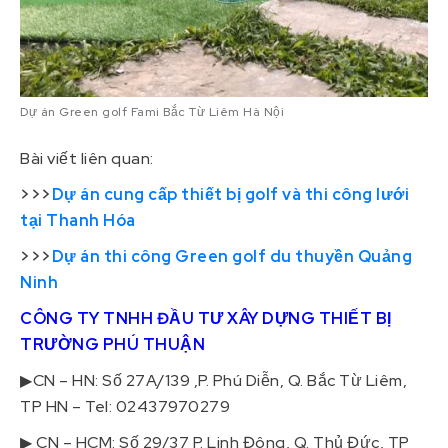
Dự án Green golf Fami Bắc Từ Liêm Hà Nội
Bài viết liên quan:
>>>
Dự án cung cấp thiết bị golf và thi công lưới
tại Thanh Hóa
>>>
Dự án thi công Green golf du thuyền Quảng
Ninh
CÔNG TY TNHH ĐẦU TƯ XÂY DỰNG THIẾT BỊ
TRƯỜNG PHÚ THUẬN
▶CN – HN: Số 27A/139 ,P. Phú Diễn, Q. Bắc Từ Liêm,
TP HN – Tel: 02437970279
▶ CN – HCM: Số 29/37 P. Linh Đông, Q. Thủ Đức, TP