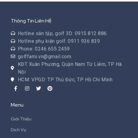
x
ế
p
h
ạ
Thông Tin Liên Hệ
n
g
0
Hotline sân tập, golf 3D: 0915 812 886
5
s
Hotline phụ kiện golf: 0911 936 839
a
o
Phone: 0246 655 2459
golffami.vn@gmail.com
KĐT Xuân Phương, Quận Nam Từ Liêm, TP Hà
Nội
HCM: VPGD: TP Thủ Đức, TP Hồ Chí Minh
Menu
Giới Thiệu
Dịch Vụ