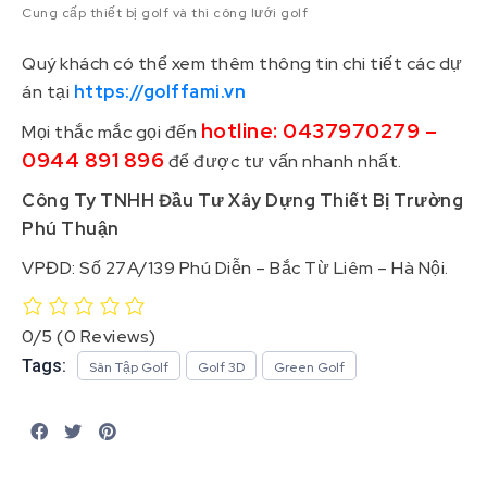
Cung cấp thiết bị golf và thi công lưới golf
Quý khách có thể xem thêm thông tin chi tiết các dự
án tại
https://golffami.vn
hotline: 0437970279 –
Mọi thắc mắc gọi đến
0944 891 896
để được tư vấn nhanh nhất.
Công Ty TNHH Đầu Tư Xây Dựng Thiết Bị Trường
Phú Thuận
VPĐD: Số 27A/139 Phú Diễn – Bắc Từ Liêm – Hà Nội.
0/5
(0 Reviews)
Tags:
Sân Tập Golf
Golf 3D
Green Golf