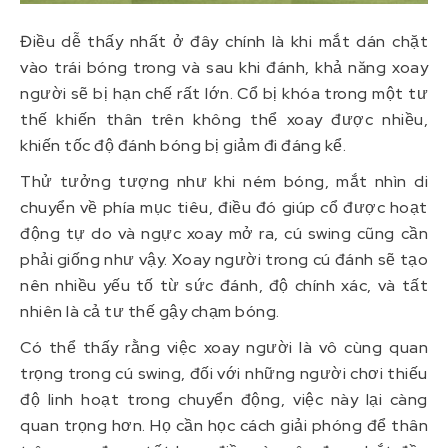
Điều dễ thấy nhất ở đây chính là khi mắt dán chặt
vào trái bóng trong và sau khi đánh, khả năng xoay
người sẽ bị hạn chế rất lớn. Cổ bị khóa trong một tư
thế khiến thân trên không thể xoay được nhiều,
khiến tốc độ đánh bóng bị giảm đi đáng kể.
Thử tưởng tượng như khi ném bóng, mắt nhìn di
chuyển về phía mục tiêu, điều đó giúp cổ được hoạt
động tự do và ngực xoay mở ra, cú swing cũng cần
phải giống như vậy. Xoay người trong cú đánh sẽ tạo
nên nhiều yếu tố từ sức đánh, độ chính xác, và tất
nhiên là cả tư thế gậy chạm bóng.
Có thể thấy rằng việc xoay người là vô cùng quan
trọng trong cú swing, đối với những người chơi thiếu
độ linh hoạt trong chuyển động, việc này lại càng
quan trọng hơn. Họ cần học cách giải phóng để thân