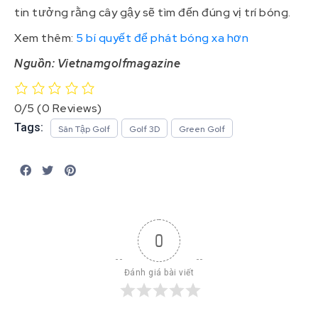
tin tưởng rằng cây gậy sẽ tìm đến đúng vị trí bóng.
Xem thêm:
5 bí quyết để phát bóng xa hơn
Nguồn: Vietnamgolfmagazine
0/5
(0 Reviews)
Tags:
Sân Tập Golf
Golf 3D
Green Golf
0
Đánh giá bài viết