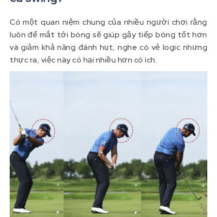
Có một quan niệm chung của nhiều người chơi rằng
luôn để mắt tới bóng sẽ giúp gậy tiếp bóng tốt hơn
và giảm khả năng đánh hụt, nghe có vẻ logic nhưng
thực ra, việc này có hại nhiều hơn có ích.