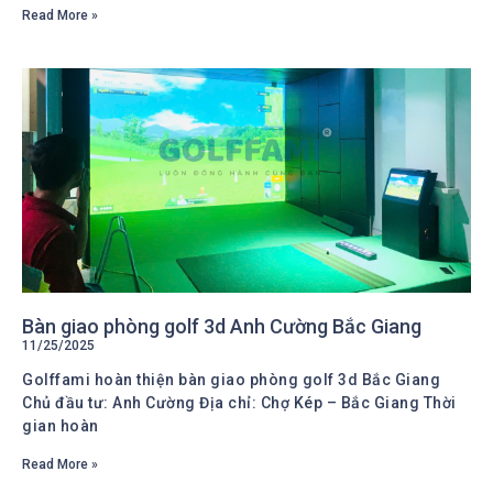
Read More »
Bàn giao phòng golf 3d Anh Cường Bắc Giang
11/25/2025
Golffami hoàn thiện bàn giao phòng golf 3d Bắc Giang
Chủ đầu tư: Anh Cường Địa chỉ: Chợ Kép – Bắc Giang Thời
gian hoàn
Read More »