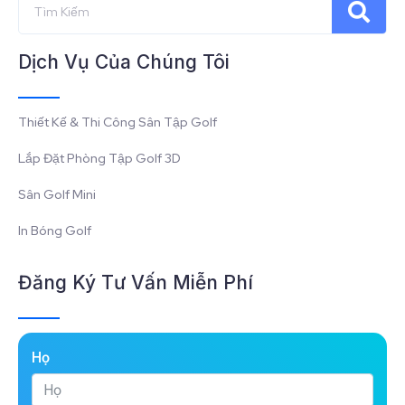
Dịch Vụ Của Chúng Tôi
Thiết Kế & Thi Công Sân Tập Golf
Lắp Đặt Phòng Tập Golf 3D
Sân Golf Mini
In Bóng Golf
Đăng Ký Tư Vấn Miễn Phí
Họ