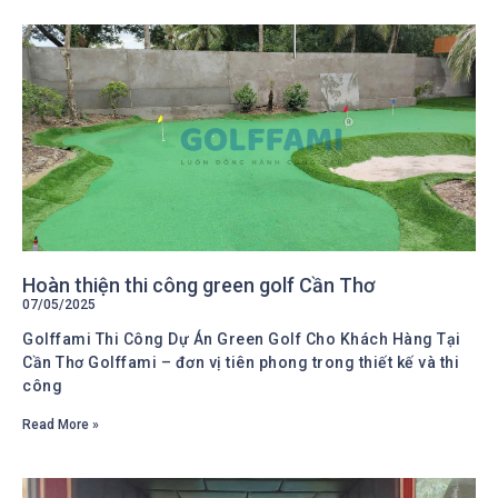
Hoàn thiện thi công green golf Cần Thơ
07/05/2025
Golffami Thi Công Dự Án Green Golf Cho Khách Hàng Tại
Cần Thơ Golffami – đơn vị tiên phong trong thiết kế và thi
công
Read More »