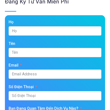
Đăng Ký Tư Vấn Miễn Phí
Họ
Tên
Email
Số Điện Thoại
Bạn Đang Quan Tâm Đến Dịch Vụ Nào?