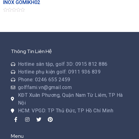
INOX GOMIKH02
Đ
ư
ợ
c
x
ế
p
h
ạ
Thông Tin Liên Hệ
n
g
0
Hotline sân tập, golf 3D: 0915 812 886
5
s
Hotline phụ kiện golf: 0911 936 839
a
o
Phone: 0246 655 2459
golffami.vn@gmail.com
KĐT Xuân Phương, Quận Nam Từ Liêm, TP Hà
Nội
HCM: VPGD: TP Thủ Đức, TP Hồ Chí Minh
Menu