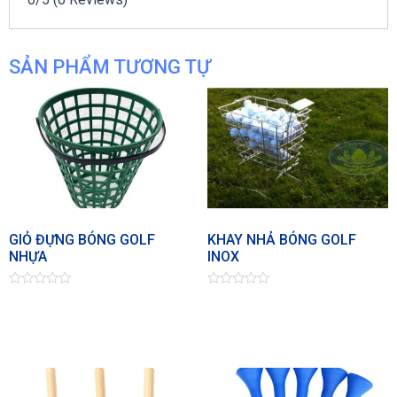
SẢN PHẨM TƯƠNG TỰ
GIỎ ĐỰNG BÓNG GOLF
KHAY NHẢ BÓNG GOLF
NHỰA
INOX
Đ
Đ
ư
ư
ợ
ợ
c
c
x
x
ế
ế
p
p
h
h
ạ
ạ