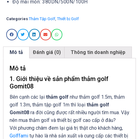
Độ mài mòn: 380DN/500N/100H
Categories
Thảm Tập Golf
,
Thiết bị Golf
Mô tả
Đánh giá (0)
Thông tin doanh nghiệp
Mô tả
1. Giới thiệu về sản phẩm thảm golf
Gomit08
Bên cạnh các lại
thảm golf
như thảm golf 1.5m, thảm
golf 1.3m, thảm tập golf 1m thì loại
thảm golf
Gomit08
ra đời cũng được rất nhiều người tìm mua. Vậy
nên mua thảm golf và thiết bị golf cao cấp ở đâu?
Với phương châm đem lại giá trị thật cho khách hàng,
Golffami
tự hào là nhà sản xuất và cung cấp các thiết bị