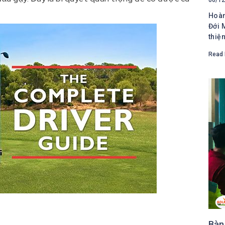
Hoàn
Đới 
thiệ
Read 
Bàn