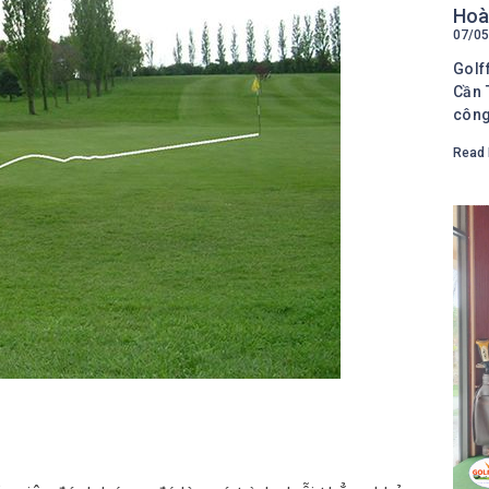
Hoàn
07/05
Golf
Cần 
côn
Read 