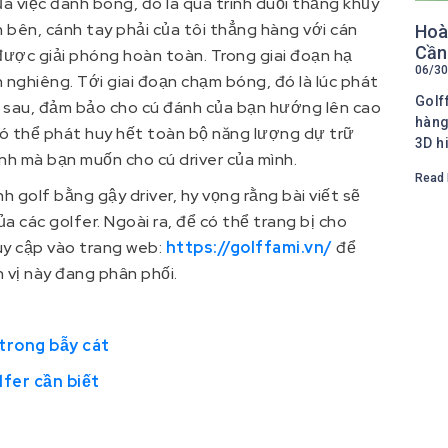
của việc đánh bóng, đó là quá trình duỗi thẳng khủy
nh bên, cánh tay phải của tôi thẳng hàng với cán
Hoàn
Cần
được giải phóng hoàn toàn. Trong giai đoạn hạ
06/30
n nghiêng. Tới giai đoạn chạm bóng, đó là lúc phát
Golf
a sau, đảm bảo cho cú đánh của bạn hướng lên cao
hàng
 có thể phát huy hết toàn bộ năng lượng dự trữ
3D hi
nh mà bạn muốn cho cú driver của mình.
Read 
 golf bằng gậy driver, hy vọng rằng bài viết sẽ
ủa các golfer. Ngoài ra, để có thể trang bị cho
uy cập vào trang web:
https://golffami.vn/
để
 vị này đang phân phối.
trong bẫy cát
lfer cần biết