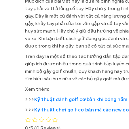
Mục đích của bài viết này là đưa ra định nghĩa 
tay phải và thả lỏng cổ tay. Hãy chú ý trong hì
gậy. Đây là một cú đánh với tất cả năng lượng 
gậy, khủy tay phải của tôi vẫn gập và cổ tay vẫ
huy sức mạnh. Hãy chú ý giữ đầu hướng về phí
và xa. Khi bạn biết cách giữ đúng góc đánh và
được trong khi hạ gậy, bạn sẽ có tất cả sức mạ
Trên đây là một số thao tác hướng dẫn tập đánh
giúp ích được nhiều trong quá trình tập luyện c
mình bộ gậy golf chuẩn, quý khách hàng hãy tr
tìm hiểu sâu hơn nữa về các bộ gậy golf mà đơn
Xem thêm:
>>>
Kỹ thuật đánh golf cơ bản khi bóng nằm 
>>>
Kỹ thuật chơi golf cơ bản mà các new go
0/5
(0 Reviews)