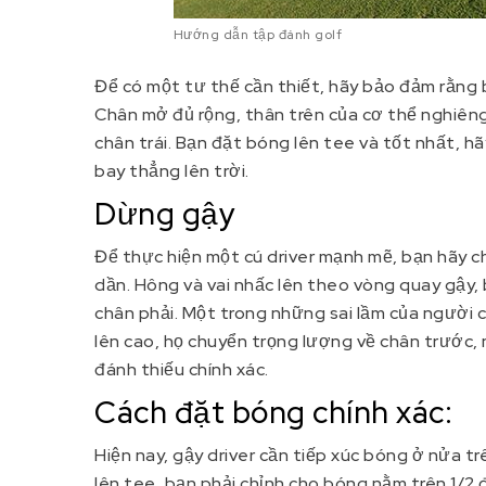
Hướng dẫn tập đánh golf
Để có một tư thế cần thiết, hãy bảo đảm rằng b
Chân mở đủ rộng, thân trên của cơ thể nghiên
chân trái. Bạn đặt bóng lên tee và tốt nhất, 
bay thẳng lên trời.
Dừng gậy
Để thực hiện một cú driver mạnh mẽ, bạn hãy c
dần. Hông và vai nhấc lên theo vòng quay gậy
chân phải. Một trong những sai lầm của người ch
lên cao, họ chuyển trọng lượng về chân trước, 
đánh thiếu chính xác.
Cách đặt bóng chính xác:
Hiện nay, gậy driver cần tiếp xúc bóng ở nửa t
lên tee, bạn phải chỉnh cho bóng nằm trên 1/2 