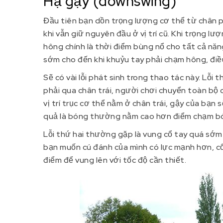
Hạ gậy (downswing)
Đầu tiên bạn dồn trọng lượng cơ thể từ chân p
khi vẫn giữ nguyên đầu ở vị trí cũ. Khi trọng l
hông chính là thời điểm bùng nổ cho tất cả nă
sớm cho đến khi khuỷu tay phải chạm hông, điều
Sẽ có vài lỗi phát sinh trong thao tác này. Lỗi
phải qua chân trái, người chơi chuyển toàn bộ 
vị trí trục cơ thể nằm ở chân trái, gậy của bạn 
quả là bóng thường nằm cao hơn điểm chạm bó
Lỗi thứ hai thường gặp là vung cổ tay quá sớm
bạn muốn cú đánh của mình có lực mạnh hơn, cổ
điểm để vung lên với tốc độ cần thiết.