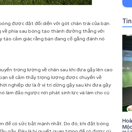
Tin
óng được đặt đối diện với gót chân trái của bạn.
g về phía sau bóng tạo thành đường thẳng với
hãy tạo cảm giác rằng bạn đang cố gắng đánh nó
huyển trọng lượng về chân sau khi đưa gậy lên cao
, bạn sẽ cảm thấy trọng lượng được chuyển về
ơi nghiệp dư là ở vị trí dừng gậy sau khi đưa gậy
nó làm đảo ngược nơi phát sinh lực và làm cho cú
Hoàn
rên để có sức bật mạnh nhất. Do đó, khi đặt bóng
Mộc
đầu gậy. Đây là bí quyết quan trọng để có được cú
06/12