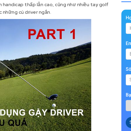
m handicap thấp lẫn cao, cũng như nhiều tay golf
c những cú driver ngắn.
H
Em
Số
Bạ