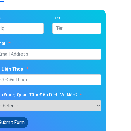
ọ
Tên
ail
 Điện Thoại
n Đang Quan Tâm Đến Dịch Vụ Nào?
Submit Form