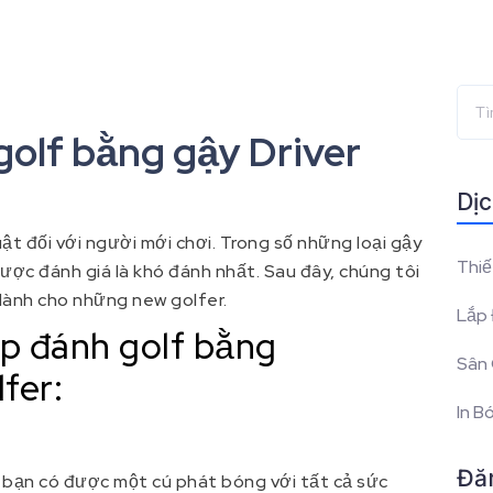
olf bằng gậy Driver
Dịc
uật đối với người mới chơi. Trong số những loại gậy
Thiế
 được đánh giá là khó đánh nhất. Sau đây, chúng tôi
dành cho những new golfer.
Lắp 
p đánh golf bằng
Sân 
fer:
In B
Đă
 bạn có được một cú phát bóng với tất cả sức