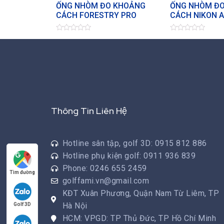
ỐNG NHÒM ĐO KHOẢNG
ỐNG NHÒM Đ
CÁCH FORESTRY PRO
CÁCH NIKON 
Đ
Đ
ư
ư
ợ
ợ
c
c
x
x
ế
ế
p
p
h
h
ạ
ạ
n
n
g
g
Thông Tin Liên Hệ
0
0
5
5
s
s
a
a
o
o
Hotline sân tập, golf 3D: 0915 812 886
Hotline phụ kiện golf: 0911 936 839
Phone: 0246 655 2459
Tìm đường
golffami.vn@gmail.com
KĐT Xuân Phương, Quận Nam Từ Liêm, TP
Hà Nội
Golf 3D
HCM: VPGD: TP Thủ Đức, TP Hồ Chí Minh