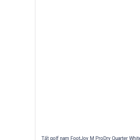
Tất golf nam FootJoy M ProDry Quarter Whit