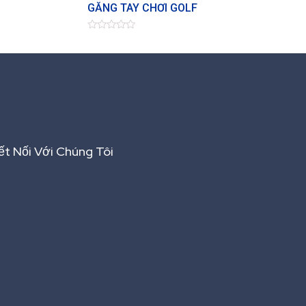
GĂNG TAY CHƠI GOLF
Đ
ư
ợ
c
x
ế
p
h
ạ
n
g
0
5
ết Nối Với Chúng Tôi
s
a
o