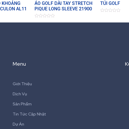
O KHOẢNG
ÁO GOLF DÀI TAY STRETCH
TÚI GOLF
ACULON AL11
PIQUE LONG SLEEVE 21900
Đ
ư
Đ
ợ
ư
c
ợ
x
c
ế
x
p
ế
h
p
ạ
h
n
ạ
g
n
0
g
5
Menu
K
0
s
5
a
s
o
a
o
Giới Thiệu
Dịch Vụ
Sản Phẩm
Tin Tức Cập Nhật
Dự Án