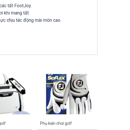
các tất FootJoy.
i khi mang tất.
 vực chịu tác động mài mòn cao.
golf
Phụ kiện chơi golf