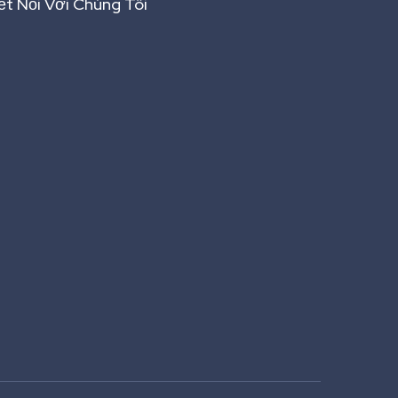
ết Nối Với Chúng Tôi