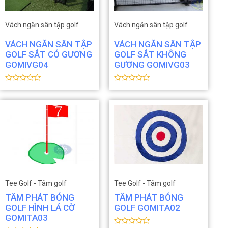
Vách ngăn sân tập golf
Vách ngăn sân tập golf
VÁCH NGĂN SÂN TẬP
VÁCH NGĂN SÂN TẬP
GOLF SẮT CÓ GƯƠNG
GOLF SẮT KHÔNG
GOMIVG04
GƯƠNG GOMIVG03
Đ
Đ
ư
ư
ợ
ợ
c
c
x
x
ế
ế
p
p
h
h
ạ
ạ
n
n
g
g
0
0
5
5
s
s
a
a
Tee Golf - Tâm golf
Tee Golf - Tâm golf
o
o
TÂM PHÁT BÓNG
TÂM PHÁT BÓNG
Thiết bị Golf
Thiết bị Golf
GOLF HÌNH LÁ CỜ
GOLF GOMITA02
GOMITA03