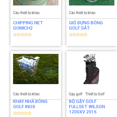
Các thiết bị khác
Các thiết bị khác
Thiết bị Golf
Thiết bị Golf
CHIPPING NET
GIỎ ĐỰNG BÓNG
GOMICH2
GOLF SẮT
Đ
Đ
ư
ư
ợ
ợ
c
c
x
x
ế
ế
p
p
h
h
ạ
ạ
n
n
g
g
0
0
5
5
s
s
a
a
o
o
Các thiết bị khác
Gậy golf
Thiết bị Golf
KHAY NHẢ BÓNG
BỘ GẬY GOLF
Thiết bị Golf
GOLF INOX
FULLSET WILSON
1200XV 2016