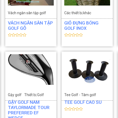
Vách ngăn sân tập golf
Các thiết bị khác
Thiết bị Golf
VÁCH NGĂN SÂN TẬP
GIỎ ĐỰNG BÓNG
GOLF GỖ
GOLF INOX
Đ
Đ
ư
ư
ợ
ợ
c
c
x
x
ế
ế
p
p
h
h
ạ
ạ
n
n
g
g
0
0
5
5
s
s
a
a
o
o
Gậy golf
Thiết bị Golf
Tee Golf - Tâm golf
GẬY GOLF NAM
TEE GOLF CAO SU
Thiết bị Golf
TAYLORMADE TOUR
PREFERRED EF
Đ
ư