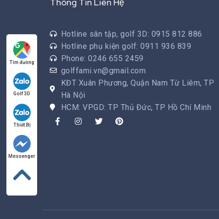
Thông Tin Liên Hệ
Hotline sân tập, golf 3D: 0915 812 886
Hotline phụ kiện golf: 0911 936 839
Phone: 0246 655 2459
Tìm đường
golffami.vn@gmail.com
KĐT Xuân Phương, Quận Nam Từ Liêm, TP
Hà Nội
Golf 3D
HCM: VPGD: TP Thủ Đức, TP Hồ Chí Minh
Thiết Bị
Messenger