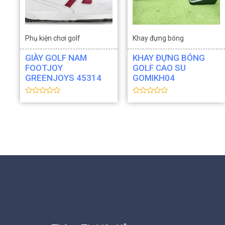
ạ
g
n
0
g
5
0
s
5
a
s
o
Phụ kiện chơi golf
Khay đựng bóng
a
o
Thiết bị Golf
GIÀY GOLF NAM
KHAY ĐỰNG BÓNG
FOOTJOY
GOLF CAO SU
GREENJOYS 45314
GOMIKH04
Đ
Đ
ư
ư
ợ
ợ
c
c
x
x
ế
ế
p
p
h
h
ạ
ạ
n
n
g
g
0
0
5
5
s
s
a
a
o
o